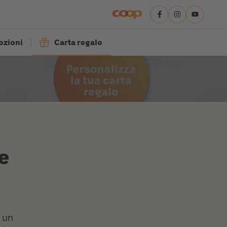
zioni
Carta regalo
e
r un