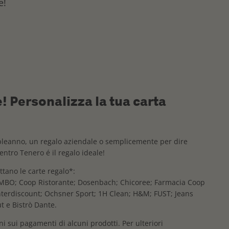
e!
e! Personalizza la tua carta
pleanno, un regalo aziendale o semplicemente per dire
Centro Tenero é il regalo ideale!
tano le carte regalo*:
UMBO; Coop Ristorante; Dosenbach; Chicoree; Farmacia Coop
Interdiscount; Ochsner Sport; 1H Clean; H&M; FUST; Jeans
t e Bistrò Dante.
i sui pagamenti di alcuni prodotti. Per ulteriori