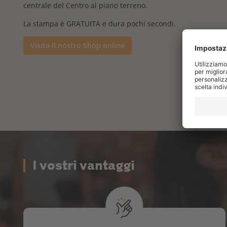
centrale del Centro al piano terreno.
La stampa è GRATUITA e dura pochi secondi.
Visita il nostro Shop online
I vostri vantaggi