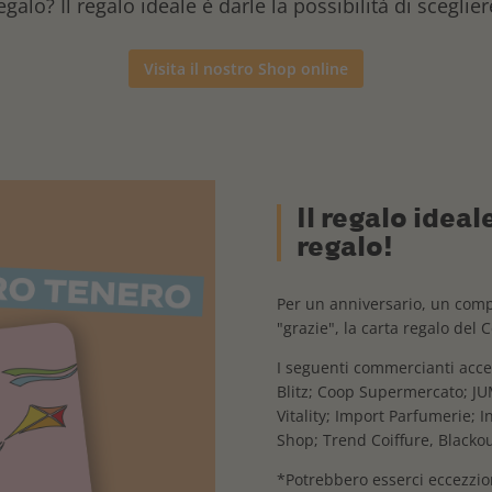
egalo? Il regalo ideale è darle la possibilità di sceglier
Visita il nostro Shop online
Il regalo ideal
regalo!
Per un anniversario, un com
"grazie", la carta regalo del 
I seguenti commercianti accet
Blitz; Coop Supermercato; J
Vitality; Import Parfumerie; 
Shop; Trend Coiffure, Blackou
*Potrebbero esserci eccezzion