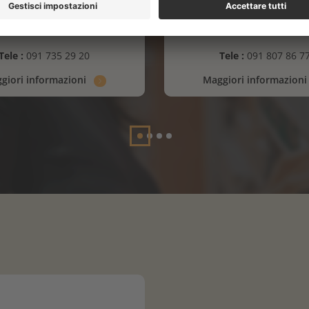
Jumbo
Fust
Tele :
091 735 29 20
Tele :
091 807 86 7
giori informazioni
Maggiori informazion